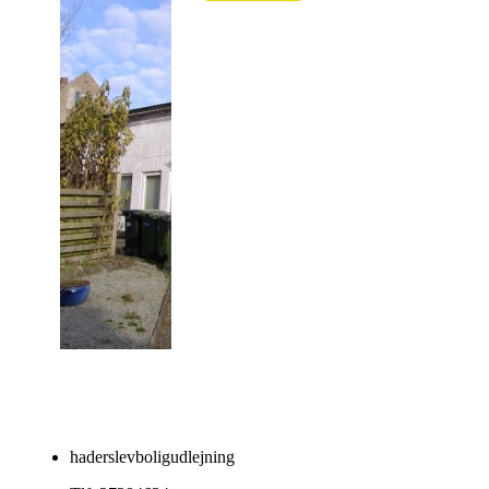
Super
dejlig
lejlighed
haderslevboligudlejning