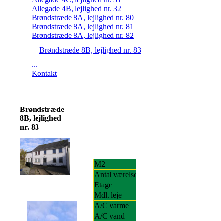
Allegade 4B, lejlighed nr. 32
Brøndstræde 8A, lejlighed nr. 80
Brøndstræde 8A, lejlighed nr. 81
Brøndstræde 8A, lejlighed nr. 82
Brøndstræde 8B, lejlighed nr. 83
...
Kontakt
Brøndstræde
8B, lejlighed
nr. 83
M2
60
Antal værelser
2,5
Etage
ST.
Mdl. leje
5.250,83
A/C varme
850,00
A/C vand
300,00