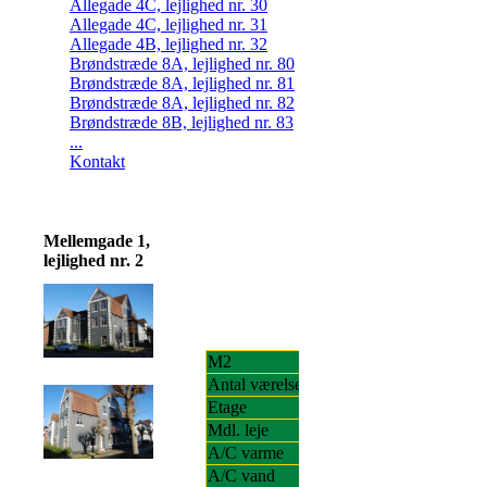
Allegade 4C, lejlighed nr. 30
Allegade 4C, lejlighed nr. 31
Allegade 4B, lejlighed nr. 32
Brøndstræde 8A, lejlighed nr. 80
Brøndstræde 8A, lejlighed nr. 81
Brøndstræde 8A, lejlighed nr. 82
Brøndstræde 8B, lejlighed nr. 83
...
Kontakt
Mellemgade 1,
lejlighed nr. 2
M2
51
Antal værelser
2
Etage
ST. TV.
Mdl. leje
4.450,02
A/C varme
750,00
A/C vand
300,00